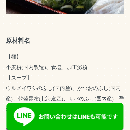
原材料名
【麺】
小麦粉(国内製造)、食塩、加工澱粉
【スープ】
ウルメイワシのふし(国内産)、かつおのふし(国内
産)、乾燥昆布(北海道産)、サバのふし(国内産)、醤
油、味醂／調味料(アミノ酸等)(一部に小麦を含む)
【肉】
輸入牛バラ(アメリカ産)、醤油、双目糖、酒、味醂