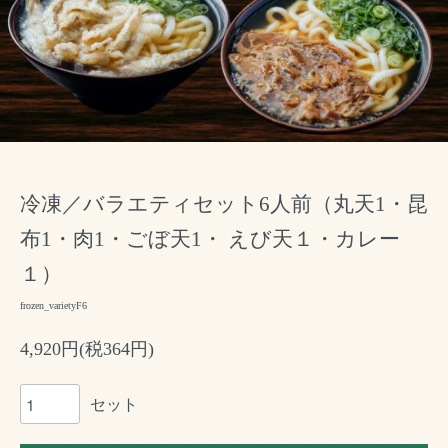
冷凍／バラエティセット6人前（丸天1・昆
布1・肉1・ごぼ天1・ えび天１・カレー
１）
frozen_varietyF6
4,920円(税364円)
セット