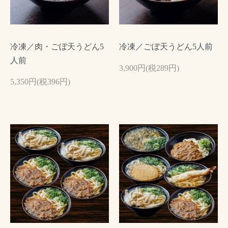
冷凍／肉・ごぼ天うどん5
冷凍／ごぼ天うどん5人前
人前
3,900円(税289円)
5,350円(税396円)