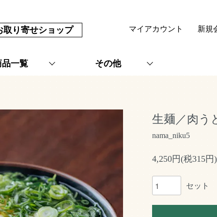
マイアカウント
新規
お取り寄せ
ショップ
商品一覧
その他
生麺／肉う
nama_niku5
4,250円(税315円)
セット