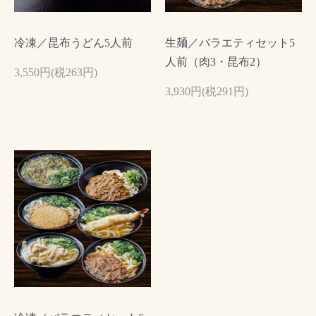
冷凍／昆布うどん5人前
生麺／バラエティセット5
人前（肉3・昆布2）
3,550円(税263円)
3,930円(税291円)