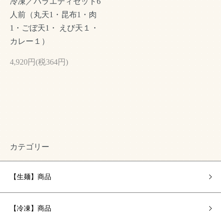
冷凍／バラエティセット6
人前（丸天1・昆布1・肉
1・ごぼ天1・ えび天１・
カレー１）
4,920円(税364円)
カテゴリー
【生麺】商品
【冷凍】商品