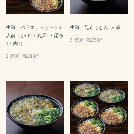
生麺／バラエティセット4
生麺／昆布うどん5人前
人前（かけ1・丸天1・昆布
3,450円(税256円)
1・肉1）
2,870円(税213円)