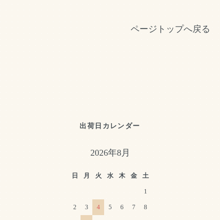
ページトップへ戻る
出荷日カレンダー
2026年8月
日
月
火
水
木
金
土
1
2
3
4
5
6
7
8