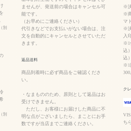
け
ませんが、発送前の場合はキャンセル可
※
を
能です。
※
。
（お早めにご連絡ください）
マ
（別
代引きなどでお支払いがない場合は、注
※
文を自動的にキャンセルとさせていただ
入
きます。
※1
込
の
込
返品送料
※
商品到着時に必ず商品をご確認くださ
30
い。
ク
冷
・なまもののため、原則として返品はお
希
受けできません。
ただし、お客様にお届けした商品に不
（別
VI
明な点がございましたら、まことにお手
ちら
数ですが当店までご連絡ください。