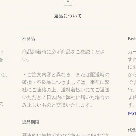
返品について
不良品
Pa
け
商品到着時に必ず商品をご確認くださ
カ
を
い。
す
。
に
・ご注文内容と異なる、または配送時の
か
（別
破損・不良品につきましては、事前に弊
で
社にご連絡の上、送料着払いにてご返送
行
いただき７日以内に弊社に届いた場合の
ょ
の
み正しいものと交換いたします。
す
p
返品期限
代
基本的に生物ですのでキャンセルはでき