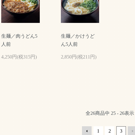
生麺／肉うどん5
生麺／かけうど
人前
ん5人前
4,250円(税315円)
2,850円(税211円)
全
26
商品中
25 - 26
表示
1
2
3